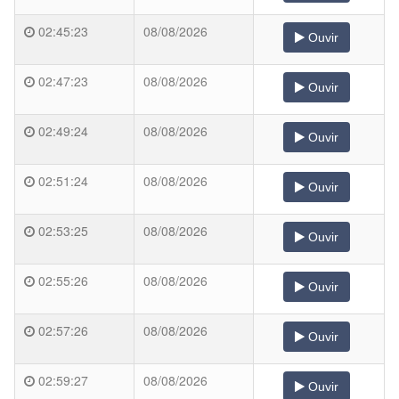
02:45:23
08/08/2026
Ouvir
02:47:23
08/08/2026
Ouvir
02:49:24
08/08/2026
Ouvir
02:51:24
08/08/2026
Ouvir
02:53:25
08/08/2026
Ouvir
02:55:26
08/08/2026
Ouvir
02:57:26
08/08/2026
Ouvir
02:59:27
08/08/2026
Ouvir