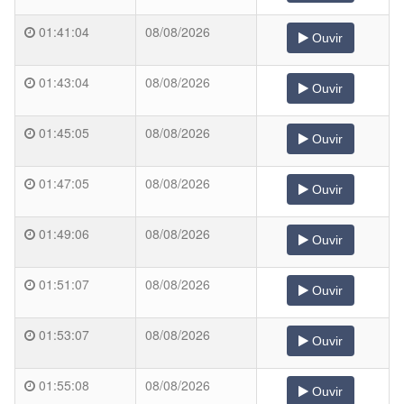
01:41:04
08/08/2026
Ouvir
01:43:04
08/08/2026
Ouvir
01:45:05
08/08/2026
Ouvir
01:47:05
08/08/2026
Ouvir
01:49:06
08/08/2026
Ouvir
01:51:07
08/08/2026
Ouvir
01:53:07
08/08/2026
Ouvir
01:55:08
08/08/2026
Ouvir