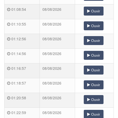
01:08:54
08/08/2026
Ouvir
01:10:55
08/08/2026
Ouvir
01:12:56
08/08/2026
Ouvir
01:14:56
08/08/2026
Ouvir
01:16:57
08/08/2026
Ouvir
01:18:57
08/08/2026
Ouvir
01:20:58
08/08/2026
Ouvir
01:22:59
08/08/2026
Ouvir